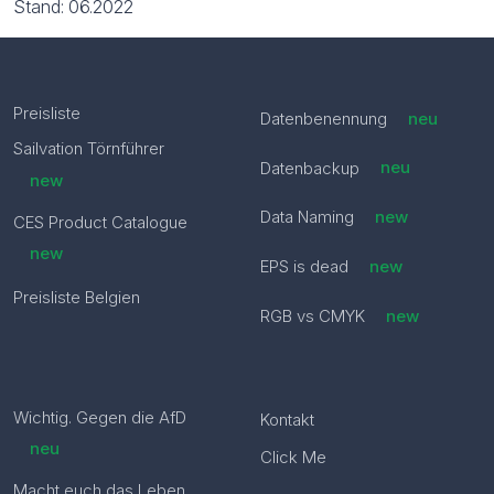
Stand: 06.2022
Preisliste
Datenbenennung
neu
Sailvation Törnführer
Datenbackup
neu
new
Data Naming
new
CES Product Catalogue
new
EPS is dead
new
Preisliste Belgien
RGB vs CMYK
new
Wichtig. Gegen die AfD
Kontakt
neu
Click Me
Macht euch das Leben